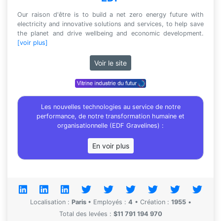
Our raison d'être is to build a net zero energy future with
electricity and innovative solutions and services, to help save
the planet and drive wellbeing and economic development.
[voir plus]
Voir le site
Les nouvelles technologies au service de notre
performance, de notre transformation humaine et
organisationnelle (EDF Gravelines) :
En voir plus
Localisation :
Paris
•
Employés :
4
•
Création :
1955
•
Total des levées :
$11 791 194 970