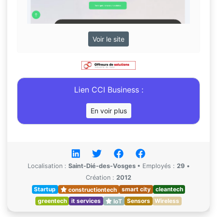
Voir le site
Lien CCI Business :
En voir plus
Localisation :
Saint-Dié-des-Vosges
•
Employés :
29
•
Création :
2012
Startup
constructiontech
smart city
cleantech
greentech
it services
IoT
Sensors
Wireless