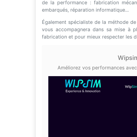
de la performance : fabrication mécani
embarqués, réparation informatique...
Également spécialiste de la méthode de
vous accompagnera dans sa mise à plac
fabrication et pour mieux respecter les d
Wipsim
Améliorez vos performances avec l