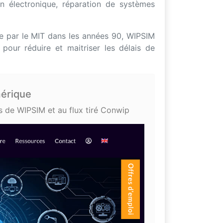
on électronique, réparation de systèmes
e par le MIT dans les années 90, WIPSIM
our réduire et maitriser les délais de
mérique
s de WIPSIM et au flux tiré Conwip