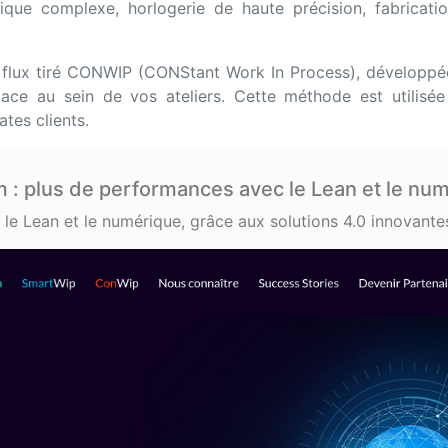
que complexe, horlogerie de haute précision, fabricati
 flux tiré CONWIP (CONStant Work In Process), développé
e au sein de vos ateliers. Cette méthode est utilisée p
ates clients.
 : plus de performances avec le Lean et le nu
e Lean et le numérique, grâce aux solutions 4.0 innovante